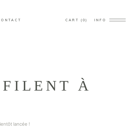
ducts in the cart.
CONTACT
CART
0
INFO
ducts in the cart.
FILENT À
entôt lancée !