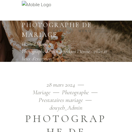
PHOTOGRAPHE DE
CART
0
MENU
MARIAGE
Home
/
Mariage
/
Photographe de mariage dans l’Yonne : villes et
lieux d’exception
28 mars 2024
Mariage
Photographe
Prestataires mariage
douyeb_Admin
PHOTOGRAP