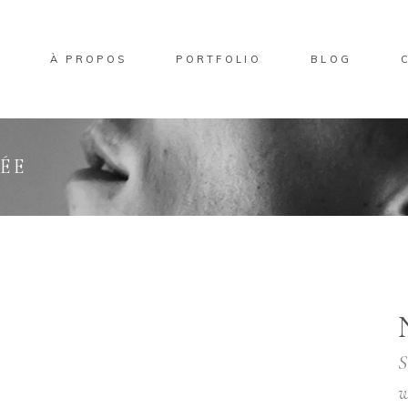
L
À PROPOS
PORTFOLIO
BLOG
ÉE
S
w