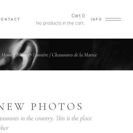
Cart
0
CONTACT
INFO
No products in the cart.
Home
/
Blanc & Lumière
/
Chaussures de la Mariée
NEW PHOTOS
taurants in the country. This is the place
her