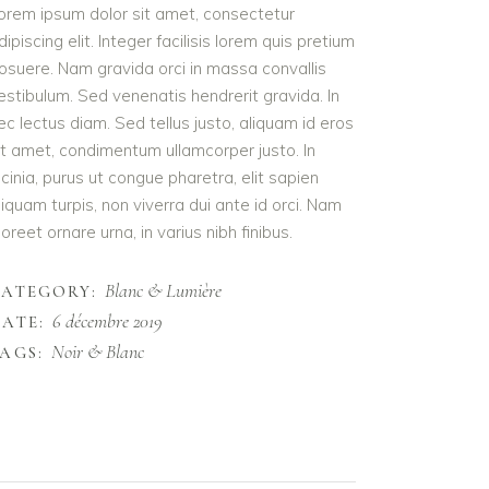
orem ipsum dolor sit amet, consectetur
dipiscing elit. Integer facilisis lorem quis pretium
osuere. Nam gravida orci in massa convallis
estibulum. Sed venenatis hendrerit gravida. In
ec lectus diam. Sed tellus justo, aliquam id eros
it amet, condimentum ullamcorper justo. In
acinia, purus ut congue pharetra, elit sapien
liquam turpis, non viverra dui ante id orci. Nam
aoreet ornare urna, in varius nibh finibus.
Blanc & Lumière
CATEGORY:
6 décembre 2019
ATE:
Noir & Blanc
AGS: