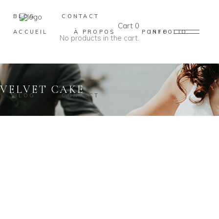
BLOG
CONTACT
Cart
0
ACCUEIL
À PROPOS
PORTFOLIO
INFO
No products in the cart.
VELVET CAKE
BLOG
CONTACT