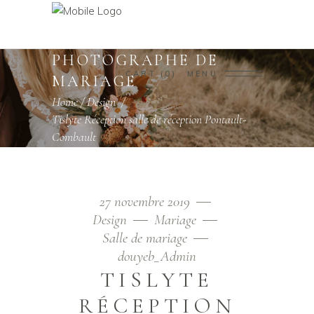
PHOTOGRAPHE DE
CART
0
MENU
MARIAGE
Home
/
Design
/
Tislyte Réception salle de réception Pontault-
Combault
27 novembre 2019
Design
Mariage
Salle de mariage
douyeb_Admin
TISLYTE
RÉCEPTION