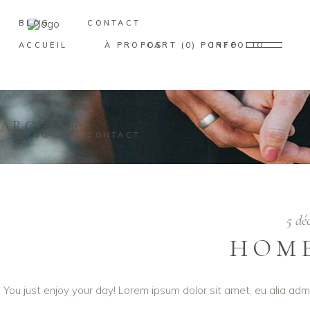
BLOG
CONTACT
ACCUEIL
À PROPOS
CART
0
PORTFOLIO
INFO
ARCHIVE
BLOG
CONTACT
5 dé
HOME
You just enjoy your day! Lorem ipsum dolor sit amet, eu alia adm