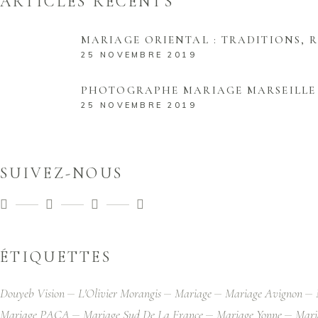
ARTICLES RÉCENTS
MARIAGE ORIENTAL : TRADITIONS,
25 NOVEMBRE 2019
PHOTOGRAPHE MARIAGE MARSEILLE 
25 NOVEMBRE 2019
SUIVEZ-NOUS
ÉTIQUETTES
Douyeb Vision
L'Olivier Morangis
Mariage
Mariage Avignon
Mariage PACA
Mariage Sud De La France
Mariage Yonne
Mari